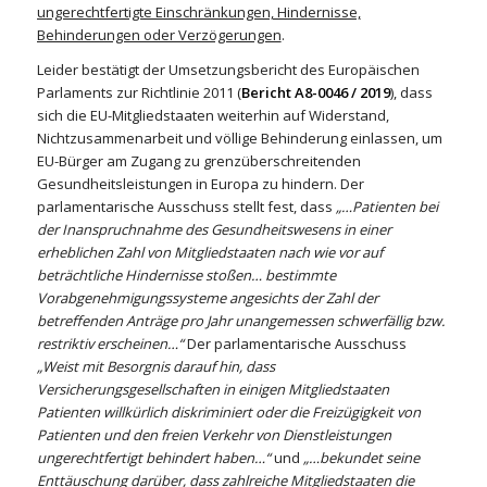
ungerechtfertigte Einschränkungen, Hindernisse,
Behinderungen oder Verzögerungen
.
Leider bestätigt der Umsetzungsbericht des Europäischen
Parlaments zur Richtlinie 2011 (
Bericht A8-0046 / 2019
), dass
sich die EU-Mitgliedstaaten weiterhin auf Widerstand,
Nichtzusammenarbeit und völlige Behinderung einlassen, um
EU-Bürger am Zugang zu grenzüberschreitenden
Gesundheitsleistungen in Europa zu hindern. Der
parlamentarische Ausschuss stellt fest, dass
„…Patienten bei
der Inanspruchnahme des Gesundheitswesens in einer
erheblichen Zahl von Mitgliedstaaten nach wie vor auf
beträchtliche Hindernisse stoßen… bestimmte
Vorabgenehmigungssysteme angesichts der Zahl der
betreffenden Anträge pro Jahr unangemessen schwerfällig bzw.
restriktiv erscheinen…“
Der parlamentarische Ausschuss
„Weist mit Besorgnis darauf hin, dass
Versicherungsgesellschaften in einigen Mitgliedstaaten
Patienten willkürlich diskriminiert oder die Freizügigkeit von
Patienten und den freien Verkehr von Dienstleistungen
ungerechtfertigt behindert haben…“
und
„…bekundet seine
Enttäuschung darüber, dass zahlreiche Mitgliedstaaten die