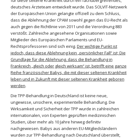
für diese seltene Krankheit durch ein fachübergreifendes,
deutsches Ärzteteam entwickelt wurde. Das SOLVIT-Netzwerk
der Europäischen Union gelangte offiziell zu dem Schluss,
dass die Ablehnung der CPAM sowohl gegen das EU-Recht als
auch gegen die Richtlinie von 2011 und die Verordnung 883
verstößt. Zahlreiche angesehene Organisationen sowie
Mitglieder des Europäischen Parlaments und EU-
Rechtsprofessoren sind sich einig.
Der wichtige Punkt ist
jedoch, dass diese Ablehnung kein „persönlicher Fall“ ist; Die
Grundlage für die Ablehnung, dass die Behandlung in
Frankreich „gleich oder gleich wirksam“ ist, betrifft eine ganze
Reihe französischer Babys, die mit dieser seltenen Krankheit
leben und in Zukunft mit dieser seltenen Krankheit geboren
werden
.
Die TPP-Behandlung in Deutschland ist keine neue,
ungewisse, unsichere, experimentelle Behandlung. Die
Wirksamkeit und Sicherheit der TPP wurde in zahlreichen
internationalen, von Experten geprüften medizinischen
Studien, über mehr als 10 Jahre hinweg definitiv
nachgewiesen. Babys aus anderen EU-Mitgliedsländern
wurden zur TPP-Behandlung nach Deutschland überstellt,