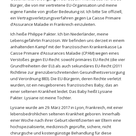
Bürger, die von mir vertretene EU-Organisation und meine
eigene Familie von großer Bedeutung ist. Ich bitte Sie offiziell,
ein Vertragsverletzungsverfahren gegen La Caisse Primaire
d’Assurance Maladie in Frankreich einzuleiten.
Ich heiße Philippe Pakter. Ich bin Niederländer, meine
Lebensgefährtin Französin. Wir befinden uns derzeit in einem
anhaltenden Kampf mit der französischen Krankenkasse La
Caisse Primaire d’Assurances Maladie (CPAM) wegen eines
Verstoßes gegen EU-Recht: sowohl primäres EU-Recht (die vier
Grundfreiheiten der EU) als auch sekundäres EU-Recht (2011
Richtlinie zur grenzüberschreitenden Gesundheitsversorgung
und Verordnung 883). Die EU-Bürgerin, deren Rechte verletzt
wurden, ist ein neugeborenes französisches Baby, das an
einer seltenen Krankheit leidet. Das Baby heißt Lysiane
Pakter. Lysiane ist meine Tochter.
Lysiane wurde am 29. März 2017 in Lyon, Frankreich, mit einer
lebensbedrohlichen seltenen Krankheit geboren. Innerhalb
einer Woche nach ihrer Geburt identifizierten wir Eltern eine
hochspezialisierte, medizinisch geprüfte, sichere, nicht
chirurgische und kostengünstige Behandlung für diese