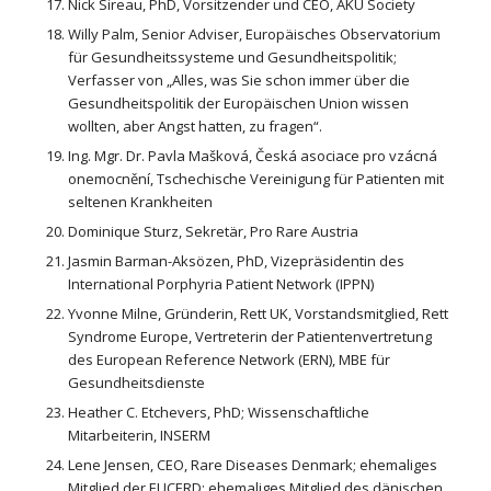
Nick Sireau, PhD, Vorsitzender und CEO, AKU Society
Willy Palm, Senior Adviser, Europäisches Observatorium
für Gesundheitssysteme und Gesundheitspolitik;
Verfasser von „Alles, was Sie schon immer über die
Gesundheitspolitik der Europäischen Union wissen
wollten, aber Angst hatten, zu fragen“.
Ing. Mgr. Dr. Pavla Mašková, Česká asociace pro vzácná
onemocnění, Tschechische Vereinigung für Patienten mit
seltenen Krankheiten
Dominique Sturz, Sekretär, Pro Rare Austria
Jasmin Barman-Aksözen, PhD, Vizepräsidentin des
International Porphyria Patient Network (IPPN)
Yvonne Milne, Gründerin, Rett UK, Vorstandsmitglied, Rett
Syndrome Europe, Vertreterin der Patientenvertretung
des European Reference Network (ERN), MBE für
Gesundheitsdienste
Heather C. Etchevers, PhD; Wissenschaftliche
Mitarbeiterin, INSERM
Lene Jensen, CEO, Rare Diseases Denmark; ehemaliges
Mitglied der EUCERD; ehemaliges Mitglied des dänischen