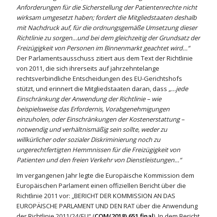
Anforderungen für die Sicherstellung der Patientenrechte nicht
wirksam umgesetzt haben; fordert die Mitgliedstaaten deshalb
mit Nachdruck auf, für die ordnungsgemäße Umsetzung dieser
Richtlinie zu sorgen…und bei dem gleichzeitig der Grundsatz der
Freizügigkeit von Personen im Binnenmarkt geachtet wird…“
Der Parlamentsausschuss zitiert aus dem Text der Richtlinie
von 2011, die sich ihrerseits auf jahrzehntelange
rechtsverbindliche Entscheidungen des EU-Gerichtshofs
stützt, und erinnert die Mitgliedstaaten daran, dass
„…jede
Einschränkung der Anwendung der Richtlinie – wie
beispielsweise das Erfordernis, Vorabgenehmigungen
einzuholen, oder Einschränkungen der Kostenerstattung –
notwendig und verhältnismäßig sein sollte, weder zu
willkürlicher oder sozialer Diskriminierung noch zu
ungerechtfertigten Hemmnissen für die Freizügigkeit von
Patienten und den freien Verkehr von Dienstleistungen…“
Im vergangenen Jahr legte die Europäische Kommission dem
Europäischen Parlament einen offiziellen Bericht über die
Richtlinie 2011 vor: „BERICHT DER KOMMISSION AN DAS
EUROPÄISCHE PARLAMENT UND DEN RAT über die Anwendung
der Richtlinie 2011/24/EU“ (
COM(2018) 651 final
). In dem Bericht