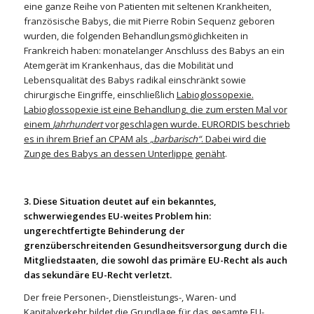
eine ganze Reihe von Patienten mit seltenen Krankheiten,
französische Babys, die mit Pierre Robin Sequenz geboren
wurden, die folgenden Behandlungsmöglichkeiten in
Frankreich haben: monatelanger Anschluss des Babys an ein
Atemgerät im Krankenhaus, das die Mobilität und
Lebensqualität des Babys radikal einschränkt sowie
chirurgische Eingriffe, einschließlich
Labioglossopexie.
Labioglossopexie ist eine Behandlung, die zum ersten Mal vor
einem
Jahrhundert
vorgeschlagen wurde. EURORDIS beschrieb
es in ihrem Brief an CPAM als
„barbarisch“
. Dabei wird die
Zunge des Babys an dessen Unterlippe genäht
.
3. Diese Situation deutet auf ein bekanntes,
schwerwiegendes EU-weites Problem hin:
ungerechtfertigte Behinderung der
grenzüberschreitenden Gesundheitsversorgung durch die
Mitgliedstaaten, die sowohl das primäre EU-Recht als auch
das sekundäre EU-Recht verletzt.
Der freie Personen-, Dienstleistungs-, Waren- und
Kapitalverkehr bildet die Grundlage für das gesamte EU-