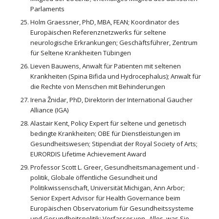
Parlaments
Holm Graessner, PhD, MBA, FEAN; Koordinator des
Europäischen Referenznetzwerks für seltene
neurologische Erkrankungen; Geschäftsführer, Zentrum
für Seltene Krankheiten Tübingen
Lieven Bauwens, Anwalt für Patienten mit seltenen
Krankheiten (Spina Bifida und Hydrocephalus); Anwalt für
die Rechte von Menschen mit Behinderungen
Irena Žnidar, PhD, Direktorin der International Gaucher
Alliance (IGA)
Alastair Kent, Policy Expert für seltene und genetisch
bedingte Krankheiten; OBE für Dienstleistungen im
Gesundheitswesen; Stipendiat der Royal Society of Arts;
EURORDIS Lifetime Achievement Award
Professor Scott L. Greer, Gesundheitsmanagement und -
politik, Globale öffentliche Gesundheit und
Politikwissenschaft, Universität Michigan, Ann Arbor;
Senior Expert Advisor für Health Governance beim
Europäischen Observatorium für Gesundheitssysteme
und Gesundheitspolitik; Verfasser von „Alles, was Sie