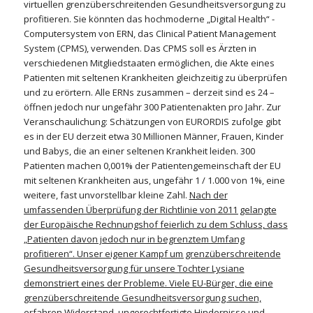
virtuellen grenzüberschreitenden Gesundheitsversorgung zu
profitieren. Sie könnten das hochmoderne „Digital Health“ -
Computersystem von ERN, das Clinical Patient Management
System (CPMS), verwenden. Das CPMS soll es Ärzten in
verschiedenen Mitgliedstaaten ermöglichen, die Akte eines
Patienten mit seltenen Krankheiten gleichzeitig zu überprüfen
und zu erörtern. Alle ERNs zusammen – derzeit sind es 24 –
öffnen jedoch nur ungefähr 300 Patientenakten pro Jahr. Zur
Veranschaulichung: Schätzungen von EURORDIS zufolge gibt
es in der EU derzeit etwa 30 Millionen Männer, Frauen, Kinder
und Babys, die an einer seltenen Krankheit leiden. 300
Patienten machen 0,001% der Patientengemeinschaft der EU
mit seltenen Krankheiten aus, ungefähr 1 / 1.000 von 1%, eine
weitere, fast unvorstellbar kleine Zahl.
Nach der
umfassenden Überprüfung der Richtlinie von 2011 gelangte
der Europäische Rechnungshof feierlich zu dem Schluss, dass
„Patienten davon jedoch nur in begrenztem Umfang
profitieren“. Unser eigener Kampf um grenzüberschreitende
Gesundheitsversorgung für unsere Tochter Lysiane
demonstriert eines der Probleme. Viele EU-Bürger, die eine
grenzüberschreitende Gesundheitsversorgung suchen,
erfahren Widerstand, ungerechtfertigte Hindernisse und