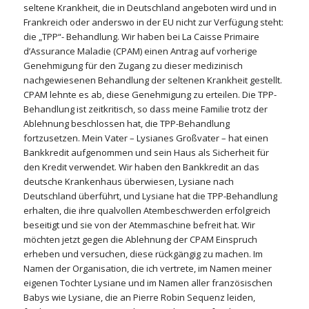
seltene Krankheit, die in Deutschland angeboten wird und in
Frankreich oder anderswo in der EU nicht zur Verfügung steht:
die „TPP“- Behandlung. Wir haben bei La Caisse Primaire
d’Assurance Maladie (CPAM) einen Antrag auf vorherige
Genehmigung für den Zugang zu dieser medizinisch
nachgewiesenen Behandlung der seltenen Krankheit gestellt.
CPAM lehnte es ab, diese Genehmigung zu erteilen. Die TPP-
Behandlung ist zeitkritisch, so dass meine Familie trotz der
Ablehnung beschlossen hat, die TPP-Behandlung
fortzusetzen. Mein Vater – Lysianes Großvater – hat einen
Bankkredit aufgenommen und sein Haus als Sicherheit für
den Kredit verwendet. Wir haben den Bankkredit an das
deutsche Krankenhaus überwiesen, Lysiane nach
Deutschland überführt, und Lysiane hat die TPP-Behandlung
erhalten, die ihre qualvollen Atembeschwerden erfolgreich
beseitigt und sie von der Atemmaschine befreit hat. Wir
möchten jetzt gegen die Ablehnung der CPAM Einspruch
erheben und versuchen, diese rückgängig zu machen. Im
Namen der Organisation, die ich vertrete, im Namen meiner
eigenen Tochter Lysiane und im Namen aller französischen
Babys wie Lysiane, die an Pierre Robin Sequenz leiden,