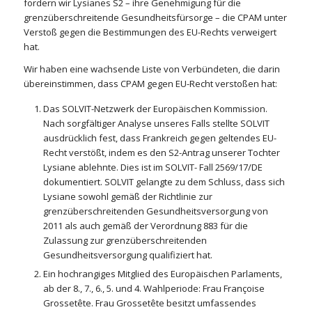
fordern wir Lysianes S2 – ihre Genehmigung für die
grenzüberschreitende Gesundheitsfürsorge – die CPAM unter
Verstoß gegen die Bestimmungen des EU-Rechts verweigert
hat.
Wir haben eine wachsende Liste von Verbündeten, die darin
übereinstimmen, dass CPAM gegen EU-Recht verstoßen hat:
Das SOLVIT-Netzwerk der Europäischen Kommission.
Nach sorgfältiger Analyse unseres Falls stellte SOLVIT
ausdrücklich fest, dass Frankreich gegen geltendes EU-
Recht verstößt, indem es den S2-Antrag unserer Tochter
Lysiane ablehnte. Dies ist im SOLVIT- Fall 2569/17/DE
dokumentiert. SOLVIT gelangte zu dem Schluss, dass sich
Lysiane sowohl gemäß der Richtlinie zur
grenzüberschreitenden Gesundheitsversorgung von
2011 als auch gemäß der Verordnung 883 für die
Zulassung zur grenzüberschreitenden
Gesundheitsversorgung qualifiziert hat.
Ein hochrangiges Mitglied des Europäischen Parlaments,
ab der 8., 7., 6., 5. und 4. Wahlperiode: Frau Françoise
Grossetête. Frau Grossetête besitzt umfassendes